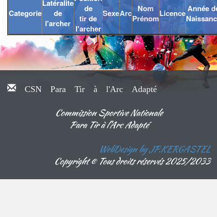
Latéralite
de
Nom
Année d
Categorie
de
Sexe
Arc
Licence
tir de
Prénom
Naissanc
l'archer
l'archer
CSN Para Tir à l'Arc Adapté
Commission Sportive Nationale
Para Tir à l'Arc Adapté
WebDesign by JP.KERGASTEL
Copyright © Tous droits réservés 2025/2033