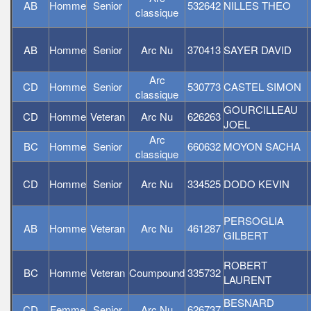
AB
Homme
Senior
532642
NILLES THEO
classique
AB
Homme
Senior
Arc Nu
370413
SAYER DAVID
Arc
CD
Homme
Senior
530773
CASTEL SIMON
classique
GOURCILLEAU
CD
Homme
Veteran
Arc Nu
626263
JOEL
Arc
BC
Homme
Senior
660632
MOYON SACHA
classique
CD
Homme
Senior
Arc Nu
334525
DODO KEVIN
PERSOGLIA
AB
Homme
Veteran
Arc Nu
461287
GILBERT
ROBERT
BC
Homme
Veteran
Coumpound
335732
LAURENT
BESNARD
CD
Femme
Senior
Arc Nu
626737