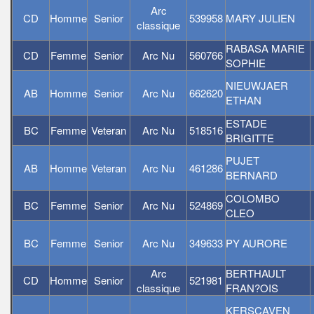
Arc
CD
Homme
Senior
539958
MARY JULIEN
classique
RABASA MARIE
CD
Femme
Senior
Arc Nu
560766
SOPHIE
NIEUWJAER
AB
Homme
Senior
Arc Nu
662620
ETHAN
ESTADE
BC
Femme
Veteran
Arc Nu
518516
BRIGITTE
PUJET
AB
Homme
Veteran
Arc Nu
461286
BERNARD
COLOMBO
BC
Femme
Senior
Arc Nu
524869
CLEO
BC
Femme
Senior
Arc Nu
349633
PY AURORE
Arc
BERTHAULT
CD
Homme
Senior
521981
classique
FRAN?OIS
KERSCAVEN