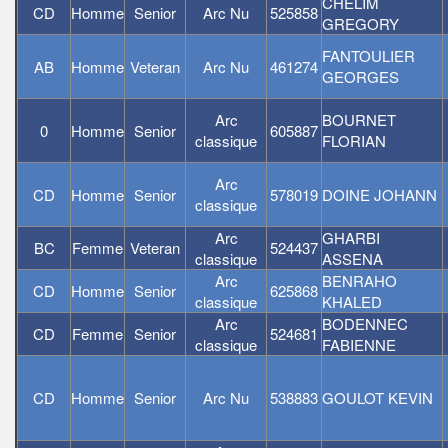
CHELIM
CD
Homme
Senior
Arc Nu
525858
GREGORY
FANTOULIER
AB
Homme
Veteran
Arc Nu
461274
GEORGES
Arc
BOURNET
0
Homme
Senior
605887
classique
FLORIAN
Arc
CD
Homme
Senior
578019
DOINE JOHANN
classique
Arc
GHARBI
BC
Femme
Veteran
524437
classique
ASSENA
Arc
BENRAHO
CD
Homme
Senior
625868
classique
KHALED
Arc
BODENNEC
CD
Femme
Senior
524681
classique
FABIENNE
CD
Homme
Senior
Arc Nu
538883
GOULOT KEVIN