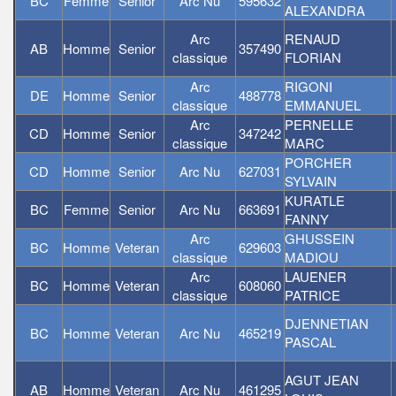
BC
Femme
Senior
Arc Nu
595632
ALEXANDRA
Arc
RENAUD
AB
Homme
Senior
357490
classique
FLORIAN
Arc
RIGONI
DE
Homme
Senior
488778
classique
EMMANUEL
Arc
PERNELLE
CD
Homme
Senior
347242
classique
MARC
PORCHER
CD
Homme
Senior
Arc Nu
627031
SYLVAIN
KURATLE
BC
Femme
Senior
Arc Nu
663691
FANNY
Arc
GHUSSEIN
BC
Homme
Veteran
629603
classique
MADIOU
Arc
LAUENER
BC
Homme
Veteran
608060
classique
PATRICE
DJENNETIAN
BC
Homme
Veteran
Arc Nu
465219
PASCAL
AGUT JEAN
AB
Homme
Veteran
Arc Nu
461295