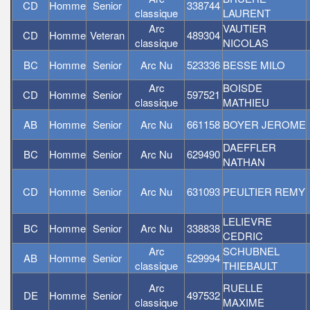
CD
Homme
Senior
338744
classique
LAURENT
Arc
VAUTIER
CD
Homme
Veteran
489304
classique
NICOLAS
BC
Homme
Senior
Arc Nu
523336
BESSE MILO
Arc
BOISDE
CD
Homme
Senior
597521
classique
MATHIEU
AB
Homme
Senior
Arc Nu
661158
BOYER JEROME
DAEFFLER
BC
Homme
Senior
Arc Nu
629490
NATHAN
CD
Homme
Senior
Arc Nu
631093
PEULTIER REMY
LELIEVRE
BC
Homme
Senior
Arc Nu
338838
CEDRIC
Arc
SCHUBNEL
AB
Homme
Senior
529994
classique
THIEBAULT
Arc
RUELLE
DE
Homme
Senior
497532
classique
MAXIME