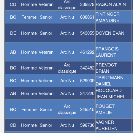
Arc
CD
Homme
Veteran
338878
RAGON ALAIN
classique
TINTINGER
BC
Femme
Senior
Arc Nu
608061
AMANDINE
DE
Homme
Senior
Arc Nu
543055
DOYEN EVAN
FRANCOIS
AB
Homme
Veteran
Arc Nu
461292
LAURENT
Arc
PREVOST
BC
Homme
Veteran
342482
classique
BRIAN
TRAUTMANN
BC
Homme
Veteran
Arc Nu
529009
DANIEL
HOCQUARD
AB
Homme
Veteran
Arc Nu
347220
JEAN MICHEL
Arc
POUGET
BC
Femme
Senior
349515
classique
AMELIE
VAGNER
CD
Homme
Senior
Arc Nu
598736
AURELIEN