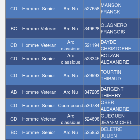
MANSON
CD
Homme
Senior
Arc Nu
527658
FRANCK
OLAGNERO
BC
Homme
Veteran
Arc Nu
349628
FRANCOIS
Arc
DAYDE
CD
Homme
Veteran
521194
classique
CHRISTOPHE
Arc
BOLZAN
CD
Homme
Senior
523345
classique
ALEXANDRE
TOURTIN
CD
Homme
Senior
Arc Nu
529993
THIBAUD
DARGENT
AB
Homme
Veteran
Arc Nu
347205
THIERRY
OBER
CD
Homme
Senior
Coumpound
530784
ALEXANDRE
Arc
GUEGUEN
CD
Homme
Veteran
524698
classique
JEAN-MICHEL
DELETRE
BC
Homme
Senior
Arc Nu
525853
JULIEN