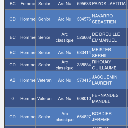
BC
Femme
Senior
Arc Nu
595633
PAZOS LAETITIA
NAVARRO
CD
Homme
Senior
Arc Nu
334576
SEBASTIEN
Arc
DE DREUILLE
BC
Homme
Senior
526668
classique
EMMANUEL
MEISTER
BC
Homme
Senior
Arc Nu
633414
SERHII
Arc
RIHOUAY
CD
Homme
Senior
338884
classique
GUILLAUME
JACQUEMIN
AB
Homme
Veteran
Arc Nu
370415
LAURENT
FERNANDES
0
Homme
Veteran
Arc Nu
608010
MANUEL
Arc
BORDIER
CD
Homme
Senior
664827
classique
JEREME