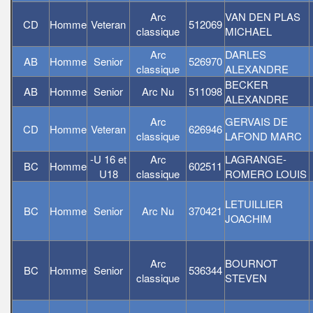
Arc
VAN DEN PLAS
CD
Homme
Veteran
512069
classique
MICHAEL
Arc
DARLES
AB
Homme
Senior
526970
classique
ALEXANDRE
BECKER
AB
Homme
Senior
Arc Nu
511098
ALEXANDRE
Arc
GERVAIS DE
CD
Homme
Veteran
626946
classique
LAFOND MARC
-U 16 et
Arc
LAGRANGE-
BC
Homme
602511
U18
classique
ROMERO LOUIS
LETUILLIER
BC
Homme
Senior
Arc Nu
370421
JOACHIM
Arc
BOURNOT
BC
Homme
Senior
536344
classique
STEVEN