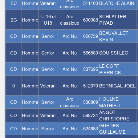
BC
Homme
Veteran
511100
BLATCHE ALAIN
classique
-U 16 et
Arc
SCHLATTER
BC
Homme
600988
U18
classique
RIYAD
BEAUVALLET
CD
Homme
Senior
Arc Nu
626739
KEVIN
CD
Homme
Senior
Arc Nu
566580
SOUISSI LEO
LE GOFF
CD
Homme
Senior
Arc Nu
337695
PIERRICK
0
Homme
Veteran
Arc Nu
512070
BERNIGAL JOEL
Arc
HOULNE
CD
Homme
Senior
338809
classique
MATHIEU
ANGOT
CD
Homme
Veteran
Arc Nu
598734
CHRISTOPHE
GUEDES
CD
Homme
Senior
Arc Nu
524683
GUILLAUME