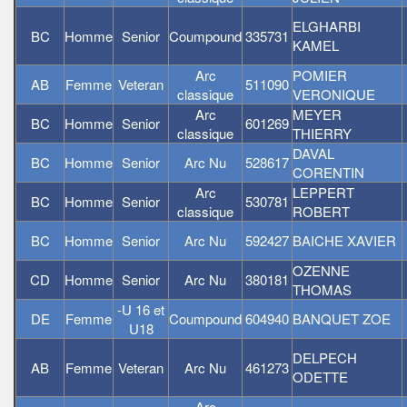
ELGHARBI
BC
Homme
Senior
Coumpound
335731
KAMEL
Arc
POMIER
AB
Femme
Veteran
511090
classique
VERONIQUE
Arc
MEYER
BC
Homme
Senior
601269
classique
THIERRY
DAVAL
BC
Homme
Senior
Arc Nu
528617
CORENTIN
Arc
LEPPERT
BC
Homme
Senior
530781
classique
ROBERT
BC
Homme
Senior
Arc Nu
592427
BAICHE XAVIER
OZENNE
CD
Homme
Senior
Arc Nu
380181
THOMAS
-U 16 et
DE
Femme
Coumpound
604940
BANQUET ZOE
U18
DELPECH
AB
Femme
Veteran
Arc Nu
461273
ODETTE
Arc