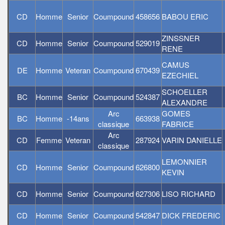
CD
Homme
Senior
Coumpound
458656
BABOU ERIC
ZINSSNER
CD
Homme
Senior
Coumpound
529019
RENE
CAMUS
DE
Homme
Veteran
Coumpound
670439
EZECHIEL
SCHOELLER
BC
Homme
Senior
Coumpound
524387
ALEXANDRE
Arc
GOMES
BC
Homme
-14ans
663938
classique
FABRICE
Arc
CD
Femme
Veteran
287924
VARIN DANIELLE
classique
LEMONNIER
CD
Homme
Senior
Coumpound
626800
KEVIN
CD
Homme
Senior
Coumpound
627306
LISO RICHARD
CD
Homme
Senior
Coumpound
542847
DICK FREDERIC