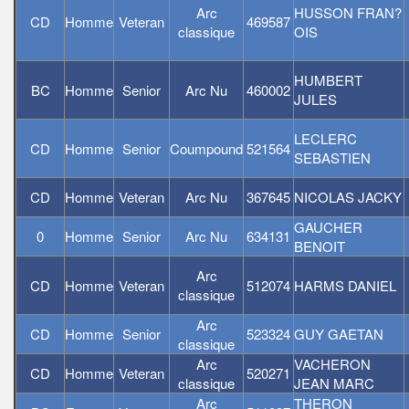
Arc
HUSSON FRAN?
CD
Homme
Veteran
469587
classique
OIS
HUMBERT
BC
Homme
Senior
Arc Nu
460002
JULES
LECLERC
CD
Homme
Senior
Coumpound
521564
SEBASTIEN
CD
Homme
Veteran
Arc Nu
367645
NICOLAS JACKY
GAUCHER
0
Homme
Senior
Arc Nu
634131
BENOIT
Arc
CD
Homme
Veteran
512074
HARMS DANIEL
classique
Arc
CD
Homme
Senior
523324
GUY GAETAN
classique
Arc
VACHERON
CD
Homme
Veteran
520271
classique
JEAN MARC
Arc
THERON