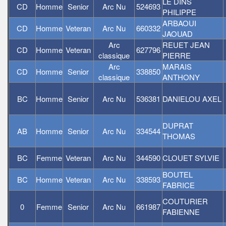
LE DINS
CD
Homme
Senior
Arc Nu
524693
PHILIPPE
ARBAOUI
CD
Homme
Veteran
Arc Nu
660332
JAOUAD
Arc
REUET JEAN
CD
Homme
Veteran
627796
classique
PIERRE
Arc
MARAIS
CD
Homme
Senior
338850
classique
ANTHONY
BC
Homme
Senior
Arc Nu
536381
DANIELOU AXEL
DUPRAT
AB
Homme
Senior
Arc Nu
334544
THOMAS
BC
Femme
Veteran
Arc Nu
344590
CLOUET SYLVIE
BOUTEL
BC
Homme
Veteran
Arc Nu
338593
FABRICE
COUTURIER
0
Femme
Senior
Arc Nu
661987
FABIENNE