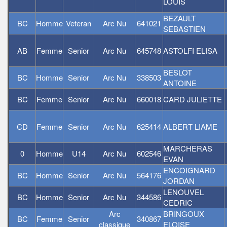
LOUIS
BEZAULT
BC
Homme
Veteran
Arc Nu
641021
SEBASTIEN
AB
Femme
Senior
Arc Nu
645748
ASTOLFI ELISA
BESLOT
BC
Homme
Senior
Arc Nu
338503
ANTOINE
BC
Femme
Senior
Arc Nu
660018
CARD JULIETTE
CD
Femme
Senior
Arc Nu
625414
ALBERT LIAME
MARCHERAS
0
Homme
U14
Arc Nu
602546
EVAN
ENCOIGNARD
BC
Homme
Senior
Arc Nu
564176
JORDAN
LENOUVEL
BC
Homme
Senior
Arc Nu
344586
CEDRIC
Arc
BRINGOUX
BC
Femme
Senior
340867
classique
ELOISE