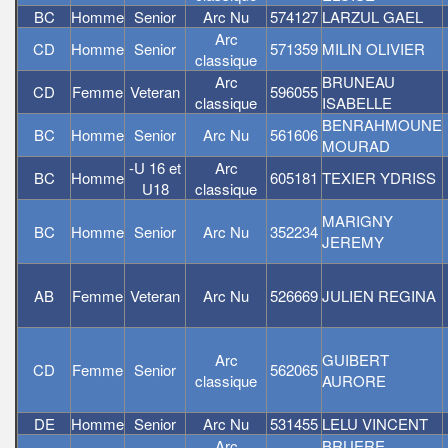
BC
Homme
Senior
Arc Nu
574127
LARZUL GAEL
Arc
CD
Homme
Senior
571359
MILIN OLIVIER
classique
Arc
BRUNEAU
CD
Femme
Veteran
596055
classique
ISABELLE
BENRAHMOUNE
BC
Homme
Senior
Arc Nu
561606
MOURAD
-U 16 et
Arc
BC
Homme
605181
TEXIER YDRISS
U18
classique
MARIGNY
BC
Homme
Senior
Arc Nu
352234
JEREMY
AB
Femme
Veteran
Arc Nu
526669
JULIEN REGINA
Arc
GUIBERT
CD
Femme
Senior
562065
classique
AURORE
DE
Homme
Senior
Arc Nu
531455
LELU VINCENT
Arc
BRUERE