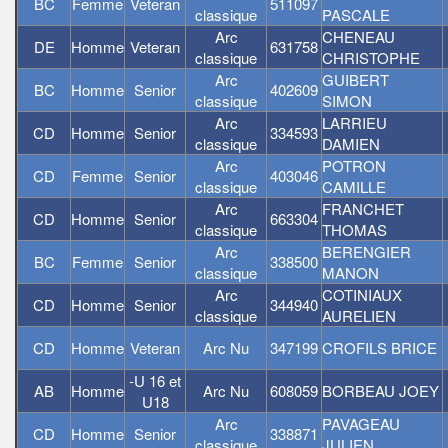
BC
Femme
Veteran
511097
classique
PASCALE
Arc
CHENEAU
DE
Homme
Veteran
631758
classique
CHRISTOPHE
Arc
GUIBERT
BC
Homme
Senior
402609
classique
SIMON
Arc
LARRIEU
CD
Homme
Senior
334593
classique
DAMIEN
Arc
POTRON
CD
Femme
Senior
403046
classique
CAMILLE
Arc
FRANCHET
CD
Homme
Senior
663304
classique
THOMAS
Arc
BERENGIER
BC
Femme
Senior
338500
classique
MANON
Arc
COTINIAUX
CD
Homme
Senior
344940
classique
AURELIEN
CD
Homme
Veteran
Arc Nu
347199
CROFILS BRICE
-U 16 et
AB
Homme
Arc Nu
608059
BORBEAU JOEY
U18
Arc
PAVAGEAU
CD
Homme
Senior
338871
classique
JULIEN