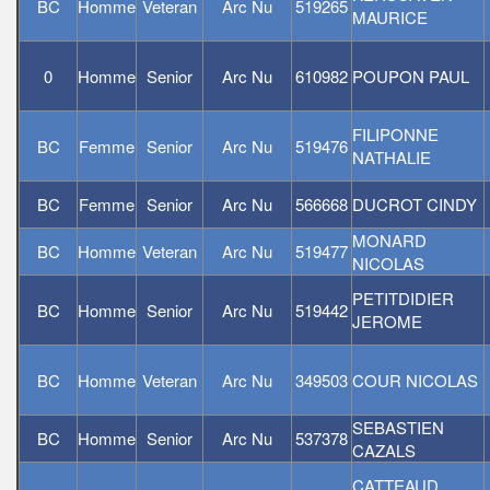
BC
Homme
Veteran
Arc Nu
519265
MAURICE
0
Homme
Senior
Arc Nu
610982
POUPON PAUL
FILIPONNE
BC
Femme
Senior
Arc Nu
519476
NATHALIE
BC
Femme
Senior
Arc Nu
566668
DUCROT CINDY
MONARD
BC
Homme
Veteran
Arc Nu
519477
NICOLAS
PETITDIDIER
BC
Homme
Senior
Arc Nu
519442
JEROME
BC
Homme
Veteran
Arc Nu
349503
COUR NICOLAS
SEBASTIEN
BC
Homme
Senior
Arc Nu
537378
CAZALS
CATTEAUD