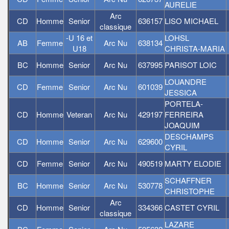
AURELIE
Arc
CD
Homme
Senior
636157
LISO MICHAEL
classique
-U 16 et
LOHSL
AB
Femme
Arc Nu
638134
U18
CHRISTA-MARIA
BC
Homme
Senior
Arc Nu
637995
PARISOT LOIC
LOUANDRE
CD
Femme
Senior
Arc Nu
601039
JESSICA
PORTELA-
CD
Homme
Veteran
Arc Nu
429197
FERREIRA
JOAQUIM
DESCHAMPS
CD
Homme
Senior
Arc Nu
629600
CYRIL
CD
Femme
Senior
Arc Nu
490519
MARTY ELODIE
SCHAFFNER
BC
Homme
Senior
Arc Nu
530778
CHRISTOPHE
Arc
CD
Homme
Senior
334366
CASTET CYRIL
classique
LAZARE