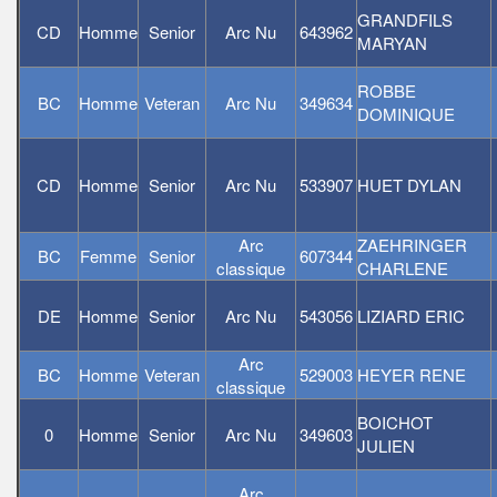
GRANDFILS
CD
Homme
Senior
Arc Nu
643962
MARYAN
ROBBE
BC
Homme
Veteran
Arc Nu
349634
DOMINIQUE
CD
Homme
Senior
Arc Nu
533907
HUET DYLAN
Arc
ZAEHRINGER
BC
Femme
Senior
607344
classique
CHARLENE
DE
Homme
Senior
Arc Nu
543056
LIZIARD ERIC
Arc
BC
Homme
Veteran
529003
HEYER RENE
classique
BOICHOT
0
Homme
Senior
Arc Nu
349603
JULIEN
Arc