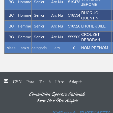
BC
Homme
Senior
Arc Nu
519473
JEROME
RUCQUOI
BC
Homme
Senior
Arc Nu
518534
QUENTIN
BC
Femme
Senior
Arc Nu
518526
LITCHE JUILE
CROUZET
BC
Femme
Senior
Arc Nu
559502
DEBORAH
class
sexe
categorie
arc
0
NOM PRENOM
CSN Para Tir à l'Arc Adapté
Commission Sportive Nationale
Para Tir à l'Arc Adapté
WebDesign by JP.KERGASTEL