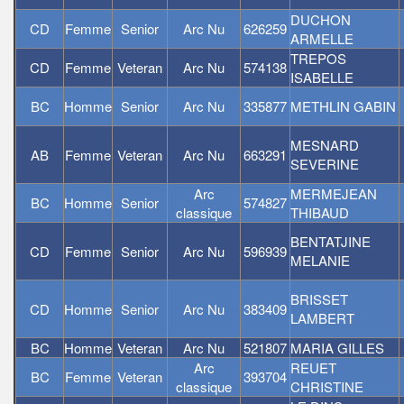
DUCHON
CD
Femme
Senior
Arc Nu
626259
ARMELLE
TREPOS
CD
Femme
Veteran
Arc Nu
574138
ISABELLE
BC
Homme
Senior
Arc Nu
335877
METHLIN GABIN
MESNARD
AB
Femme
Veteran
Arc Nu
663291
SEVERINE
Arc
MERMEJEAN
BC
Homme
Senior
574827
classique
THIBAUD
BENTATJINE
CD
Femme
Senior
Arc Nu
596939
MELANIE
BRISSET
CD
Homme
Senior
Arc Nu
383409
LAMBERT
BC
Homme
Veteran
Arc Nu
521807
MARIA GILLES
Arc
REUET
BC
Femme
Veteran
393704
classique
CHRISTINE